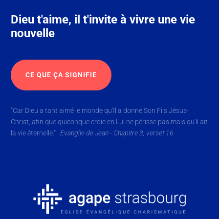
Dieu t'aime, il t'invite à vivre une vie
nouvelle
CE QUE ÇA SIGNIFIE
"Car Dieu a tant aimé le monde qu'Il a donné Son Fils Jésus-
Christ,
afin que quiconque croie en Lui ne périsse pas mais qu'il ait
la vie éternelle."
Evangile de
Jean - Chapitre 3, verset 16