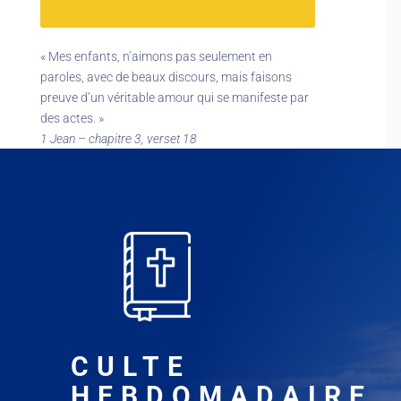
« Mes enfants, n’aimons pas seulement en
paroles, avec de beaux discours, mais faisons
preuve d’un véritable amour qui se manifeste par
des actes. »
1 Jean – chapitre 3, verset 18
CULTE
HEBDOMADAIRE