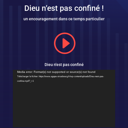
Dieu n’est pas confiné !
un encouragement dans ce temps particulier
I
Dieu n'est pas confiné
Lecteur
Media error: Format(s) not supported or source(s) not found
vidéo
Télécharger le fichier: https://www.agape-strasbourg.fr/wp-content/uploads/Dieu-nest-pas-
confine.mp4?_=1