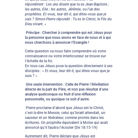
répondirent : Les uns disent que tu es Jean-Baptiste ;
les autres, Elie ; les autres, Jérémie, ou l’un des
prophètes. Et vous, leur dit-il, qui dites-vous que je
suis ? Simon Pierre répondit : Tu es le Christ, le Fils du
Dieu vivant. »
Principe : Chercher à comprendre qui est Jésus pour
la personne que nous avons en face de nous et à qui
nous cherchons à annoncer l’Evangile !
Cette question va nous faire comprendre où votre
connaissance ou votre interlocuteur se trouve sur
l’échelle de la foi.
En tous cas Jésus pose la question directement à ses
disciples : « Et vous, leur dit-il, qui dites-vous que je
suis ? »
Une seule intervention : Celle de Pierre ! Révélation
directe de la part du Père, et non pas résultat d’une
analyse quelconque ou fruit d’une réflexion
personnelle, ou quoique ce soit d’autre.
Pierre proclame d’abord que Jésus est le Christ,
c’est-à-dire le Messie, celui qu’Israël attendait, un
sauveur et un libérateur, comme promis dans les
écritures. Un prophète équivalent à Moïse qui avait
annoncé qu’il faudra l’écouter (De 18:15-19)
Autrement dit, Pierre déclare que Jésus est