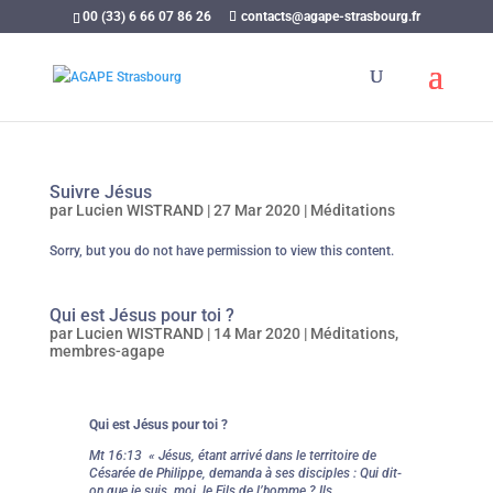
00 (33) 6 66 07 86 26
contacts@agape-strasbourg.fr
Suivre Jésus
par
Lucien WISTRAND
|
27 Mar 2020
|
Méditations
Sorry, but you do not have permission to view this content.
Qui est Jésus pour toi ?
par
Lucien WISTRAND
|
14 Mar 2020
|
Méditations
,
membres-agape
Qui est Jésus pour toi ?
Mt 16:13 « Jésus, étant arrivé dans le territoire de
Césarée de Philippe, demanda à ses disciples : Qui dit-
on que je suis, moi, le Fils de l’homme ? Ils