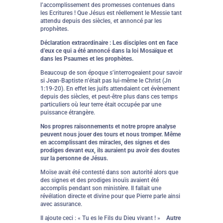
l’accomplissement des promesses contenues dans
les Ecritures ! Que Jésus est réellement le Messie tant
attendu depuis des siècles, et annoncé par les
prophètes.
Déclaration extraordinaire : Les disciples ont en face
d’eux ce qui a été annoncé dans la loi Mosaïque et
dans les Psaumes et les prophètes.
Beaucoup de son époque s’interrogeaient pour savoir
si Jean-Baptiste n’était pas lui-même le Christ (Jn
1:19-20). En effet les juifs attendaient cet évènement
depuis des siècles, et peut-être plus dans ces temps
particuliers où leur terre était occupée par une
puissance étrangère.
Nos propres raisonnements et notre propre analyse
peuvent nous jouer des tours et nous tromper. Même
en accomplissant des miracles, des signes et des
prodiges devant eux, ils auraient pu avoir des doutes
sur la personne de Jésus.
Moïse avait été contesté dans son autorité alors que
des signes et des prodiges inouïs avaient été
accomplis pendant son ministère. Il fallait une
révélation directe et divine pour que Pierre parle ainsi
avec assurance.
Il ajoute ceci : « Tu es le Fils du Dieu vivant ! »
Autre