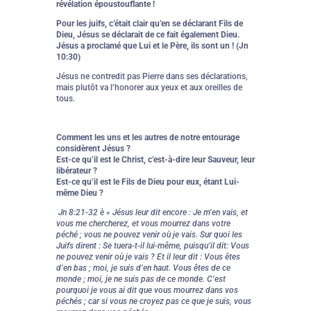
révélation époustouflante !
Pour les juifs, c’était clair qu’en se déclarant Fils de
Dieu, Jésus se déclarait de ce fait également Dieu.
Jésus a proclamé que Lui et le Père, ils sont un ! (Jn
10:30)
Jésus ne contredit pas Pierre dans ses déclarations,
mais plutôt va l’honorer aux yeux et aux oreilles de
tous.
Comment les uns et les autres de notre entourage
considèrent Jésus ?
Est-ce qu’il est le Christ, c’est-à-dire leur Sauveur, leur
libérateur ?
Est-ce qu’il est le Fils de Dieu pour eux, étant Lui-
même Dieu ?
Jn 8:21-32 è « Jésus leur dit encore : Je m’en vais, et
vous me chercherez, et vous mourrez dans votre
péché ; vous ne pouvez venir où je vais. Sur quoi les
Juifs dirent : Se tuera-t-il lui-même, puisqu’il dit: Vous
ne pouvez venir où je vais ? Et il leur dit : Vous êtes
d’en bas ; moi, je suis d’en haut. Vous êtes de ce
monde ; moi, je ne suis pas de ce monde. C’est
pourquoi je vous ai dit que vous mourrez dans vos
péchés ; car si vous ne croyez pas ce que je suis, vous