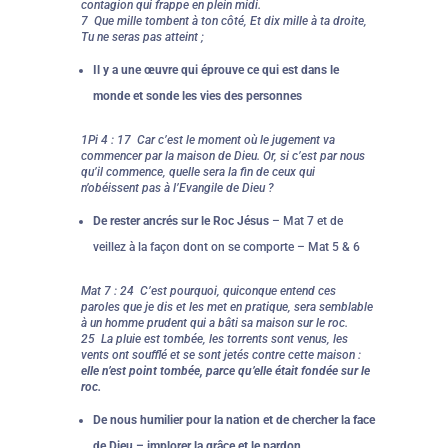
contagion qui frappe en plein midi.
7 Que mille tombent à ton côté, Et dix mille à ta droite,
Tu ne seras pas atteint ;
Il y a une œuvre qui éprouve ce qui est dans le
monde et sonde les vies des personnes
1Pi 4 : 17 Car c’est le moment où le jugement va
commencer par la maison de Dieu. Or, si c’est par nous
qu’il commence, quelle sera la fin de ceux qui
n’obéissent pas à l’Evangile de Dieu ?
De rester ancrés sur le Roc Jésus
– Mat 7 et de
veillez à la façon dont on se comporte – Mat 5 & 6
Mat 7 : 24 C’est pourquoi, quiconque entend ces
paroles que je dis et les met en pratique, sera semblable
à un homme prudent qui a bâti sa maison sur le roc.
25 La pluie est tombée, les torrents sont venus, les
vents ont soufflé et se sont jetés contre cette maison :
elle n’est point tombée, parce qu’elle était fondée sur le
roc.
De nous humilier pour la nation et de chercher la face
de Dieu – implorer la grâce et le pardon