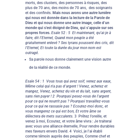
morts, des clusters, des personnes à risques, des
plus de 70 ans, des moins de 70 ans, des soignants
et des confinés.
Mais nous avons une autre lumière
qui nous est donnée dans la lecture de la Parole de
Dieu et qui nous donne une autre image, celle d’un
monde qui s’est éloigné de Dieu, qui s’appuie sur ses
propres forces.
Esaïe 52 : 5 Et maintenant, qu’ai-je à
faire, dit l’Eternel, Quand mon peuple a été
gratuitement enlevé ? Ses tyrans poussent des cris, dit
l’Eternel, Et toute la durée du jour mon nom est
outragé.
Sa parole nous donne clairement une vision autre
de la réalité de ce monde.
Esaïe 54 : 1 Vous tous qui avez soif, venez aux eaux,
Même celui qui n’a pas d’argent ! Venez, achetez et
mangez, Venez, achetez du vin et du lait, sans argent,
sans rien payer ! 2 Pourquoi pesez-vous de l’argent
pour ce qui ne nourrit pas ? Pourquoi travaillez-vous
pour ce qui ne rassasie pas ? Ecoutez-moi donc, et
vous mangerez ce qui est bon, Et votre âme se
délectera de mets succulents.
3 Prêtez l’oreille, et
venez à moi, Ecoutez, et votre âme vivra : Je traiterai
avec vous une alliance éternelle, Pour rendre durables
mes faveurs envers David. 4 Voici, je l’ai établi
comme témoin auprès des peuples, Comme chef et