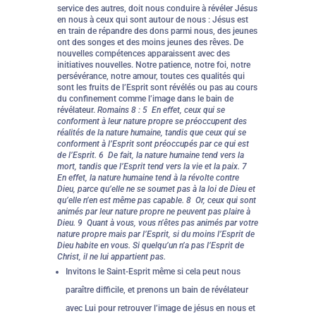
service des autres, doit nous conduire à révéler Jésus
en nous à ceux qui sont autour de nous : Jésus est
en train de répandre des dons parmi nous, des jeunes
ont des songes et des moins jeunes des rêves. De
nouvelles compétences apparaissent avec des
initiatives nouvelles. Notre patience, notre foi, notre
persévérance, notre amour, toutes ces qualités qui
sont les fruits de l’Esprit sont révélés ou pas au cours
du confinement comme l’image dans le bain de
révélateur.
Romains 8 : 5 En effet, ceux qui se
conforment à leur nature propre se préoccupent des
réalités de la nature humaine, tandis que ceux qui se
conforment à l’Esprit sont préoccupés par ce qui est
de l’Esprit. 6 De fait, la nature humaine tend vers la
mort, tandis que l’Esprit tend vers la vie et la paix. 7
En effet, la nature humaine tend à la révolte contre
Dieu, parce qu’elle ne se soumet pas à la loi de Dieu et
qu’elle n’en est même pas capable. 8 Or, ceux qui sont
animés par leur nature propre ne peuvent pas plaire à
Dieu. 9 Quant à vous, vous n’êtes pas animés par votre
nature propre mais par l’Esprit, si du moins l’Esprit de
Dieu habite en vous. Si quelqu’un n’a pas l’Esprit de
Christ, il ne lui appartient pas.
Invitons le Saint-Esprit même si cela peut nous
paraître difficile, et prenons un bain de révélateur
avec Lui pour retrouver l’image de jésus en nous et