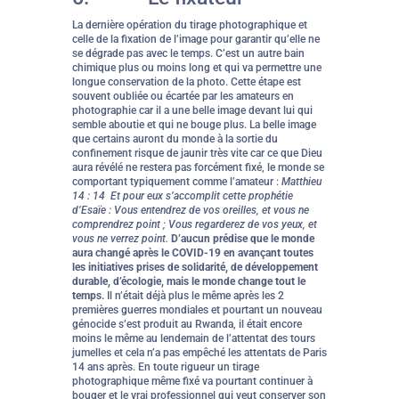
La dernière opération du tirage photographique et
celle de la fixation de l’image pour garantir qu’elle ne
se dégrade pas avec le temps. C’est un autre bain
chimique plus ou moins long et qui va permettre une
longue conservation de la photo. Cette étape est
souvent oubliée ou écartée par les amateurs en
photographie car il a une belle image devant lui qui
semble aboutie et qui ne bouge plus. La belle image
que certains auront du monde à la sortie du
confinement risque de jaunir très vite car ce que Dieu
aura révélé ne restera pas forcément fixé, le monde se
comportant typiquement comme l’amateur :
Matthieu
14 : 14 Et pour eux s’accomplit cette prophétie
d’Esaïe : Vous entendrez de vos oreilles, et vous ne
comprendrez point ; Vous regarderez de vos yeux, et
vous ne verrez point.
D’aucun prédise que le monde
aura changé après le COVID-19 en avançant toutes
les initiatives prises de solidarité, de développement
durable, d’écologie, mais le monde change tout le
temps.
Il n’était déjà plus le même après les 2
premières guerres mondiales et pourtant un nouveau
génocide s’est produit au Rwanda, il était encore
moins le même au lendemain de l’attentat des tours
jumelles et cela n’a pas empêché les attentats de Paris
14 ans après. En toute rigueur un tirage
photographique même fixé va pourtant continuer à
bouger et le vrai professionnel qui veut conserver son