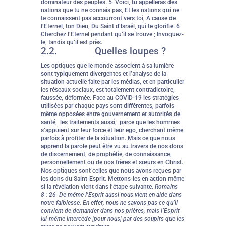
dominateur des peuples. 5 Voici, tu appelleras des
nations que tu ne connais pas, Et les nations qui ne
te connaissent pas accourront vers toi, A cause de
l’Eternel, ton Dieu, Du Saint d’Israël, qui te glorifie. 6
Cherchez l’Eternel pendant qu’il se trouve ; Invoquez-
le, tandis qu’il est près.
2.2. Quelles loupes ?
Les optiques que le monde associent à sa lumière
sont typiquement divergentes et l’analyse de la
situation actuelle faite par les médias, et en particulier
les réseaux sociaux, est totalement contradictoire,
faussée, déformée. Face au COVID-19 les stratégies
utilisées par chaque pays sont différentes, parfois
même opposées entre gouvernement et autorités de
santé, les traitements aussi, parce que les hommes
s’appuient sur leur force et leur ego, cherchant même
parfois à profiter de la situation. Mais ce que nous
apprend la parole peut être vu au travers de nos dons
de discernement, de prophétie, de connaissance,
personnellement ou de nos frères et sœurs en Christ.
Nos optiques sont celles que nous avons reçues par
les dons du Saint-Esprit. Mettons-les en action même
si la révélation vient dans l’étape suivante.
Romains
8 : 26 De même l’Esprit aussi nous vient en aide dans
notre faiblesse. En effet, nous ne savons pas ce qu’il
convient de demander dans nos prières, mais l’Esprit
lui-même intercède |pour nous| par des soupirs que les