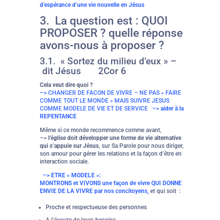
d’espérance d’une vie nouvelle en Jésus
3. La question est : QUOI
PROPOSER ? quelle réponse
avons-nous à proposer ?
3.1.
« Sortez du milieu d’eux » –
dit Jésus 2Cor 6
Cela veut dire quoi ?
–>
CHANGER DE FACON DE VIVRE – NE PAS « FAIRE
COMME TOUT LE MONDE » MAIS SUIVRE JESUS
COMME MODELE DE VIE ET DE SERVICE
–> aider à la
REPENTANCE
Même si ce monde recommence comme avant,
–>
l’église doit développer une forme de vie alternative
qui s’appuie sur Jésus
, sur Sa Parole pour nous diriger,
son amour pour gérer les relations et la façon d’être en
interaction sociale.
–> ETRE « MODELE »:
MONTRONS et VIVONS
une façon de vivre QUI DONNE
ENVIE DE LA VIVRE par nos concitoyens,
et qui soit :
Proche et respectueuse des personnes