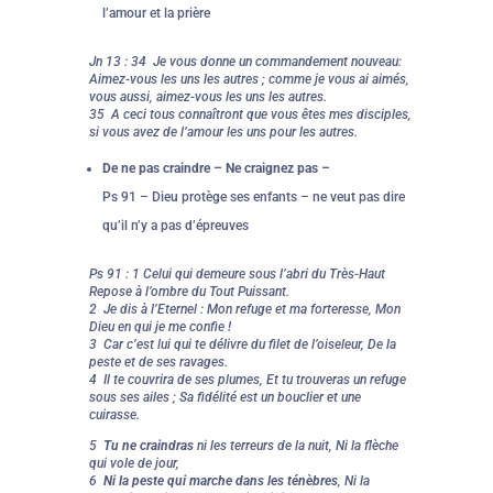
l’amour et la prière
Jn 13 : 34 Je vous donne un commandement nouveau:
Aimez-vous les uns les autres ; comme je vous ai aimés,
vous aussi, aimez-vous les uns les autres.
35 A ceci tous connaîtront que vous êtes mes disciples,
si vous avez de l’amour les uns pour les autres.
De ne pas craindre – Ne craignez pas –
Ps 91 – Dieu protège ses enfants – ne veut pas dire
qu’il n’y a pas d’épreuves
Ps 91 : 1 Celui qui demeure sous l’abri du Très-Haut
Repose à l’ombre du Tout Puissant.
2 Je dis à l’Eternel : Mon refuge et ma forteresse, Mon
Dieu en qui je me confie !
3 Car c’est lui qui te délivre du filet de l’oiseleur, De la
peste et de ses ravages.
4 Il te couvrira de ses plumes, Et tu trouveras un refuge
sous ses ailes ; Sa fidélité est un bouclier et une
cuirasse.
5
Tu ne craindras
ni les terreurs de la nuit, Ni la flèche
qui vole de jour,
6
Ni la peste qui marche dans les ténèbres
, Ni la