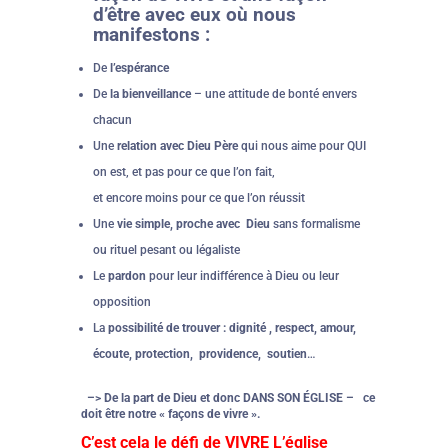
d’être avec eux où nous
manifestons :
De
l’espérance
De
la bienveillance
– une attitude de bonté envers
chacun
Une
relation avec Dieu Père
qui nous aime pour QUI
on est, et pas pour ce que l’on fait,
et encore moins pour ce que l’on réussit
Une
vie simple, proche avec Dieu
sans formalisme
ou rituel pesant ou légaliste
Le
pardon
pour leur indifférence à Dieu ou leur
opposition
La
possibilité de trouver : dignité , respect, amour,
écoute, protection, providence, soutien
…
–> De la part de Dieu et donc DANS SON ÉGLISE – ce
doit être notre « façons de vivre ».
C’est cela le défi de VIVRE L’église