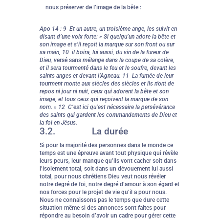
nous préserver de l’image de la bête :
Apo 14 : 9 Et un autre, un troisième ange, les suivit en
disant d’une voix forte: « Si quelqu’un adore la bête et
son image et s’il reçoit la marque sur son front ou sur
sa main, 10 il boira, lui aussi, du vin de la fureur de
Dieu, v
ersé sans
mélange dans la coupe de sa colère,
et il sera tourmenté dans le feu et le soufre, devant les
saints anges et devant l’Agneau. 11 La fumée de leur
tourment monte aux siècles des siècles et ils n’ont de
repos ni jour ni nuit, ceux qui adorent la bête et son
image, et tous ceux qui reçoivent la marque de son
nom. » 12 C’est ici qu’est nécessaire la persévérance
des saints qui gardent les commandements de Dieu et
la foi en Jésus.
3.2. La durée
Si pour la majorité des personnes dans le monde ce
temps est une épreuve avant tout physique qui révèle
leurs peurs, leur manque qu’ils vont cacher soit dans
l’isolement total, soit dans un dévouement lui aussi
total, pour nous chrétiens Dieu veut nous révéler
notre degré de foi, notre degré d’amour à son égard et
nos forces pour le projet de vie qu’il a pour nous.
Nous ne connaissons pas le temps que dure cette
situation même si des annonces sont faites pour
répondre au besoin d’avoir un cadre pour gérer cette