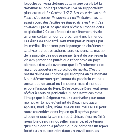
le péché est venu détruire cette image ou plutôt la
déformer au point qu’Adam et Eve ne supportaient
plus leur nudité :
Genèse 3 :7 7 Les yeux de l’un et de
l’autre s’ouvrirent, ils connurent qu’ils étaient nus, et
ayant cousu des feuilles de figuier, ils s’en firent des
ceintures.
Qu’est-ce que Dieu révèle au monde dans
sa globalité ?
Cette période de confinement révèle
ainsi un certain amour du prochain dans le monde.
Les élans de solidarité sont multiples et relayés par
les médias. Ils ne sont pas l’apanage de chrétiens et
catalysent d’autres actions tous les jours. La réaction
de la majorité des gouvernements est de privilégier la
vie des personnes plutôt que l’économie du pays
alors que des voix avancent que l’effondrement des
marchés apportera encore plus de morts. C’est la
nature divine de l’homme qui triomphe en ce moment.
Nous découvrons que l’amour du prochain est plus
présent qu’on aurait pu l’imaginer, mais il manque
encore l’amour du Père.
Qu’est-ce que Dieu veut nous
révéler à nous en particulier ?
Dans notre cas c’est
l’image que le Seigneur veut nous révéler pour nous-
mêmes en temps qu’enfant de Dieu, mais aussi
épouse, mari, père, mère, fille ou fils, mais aussi pour
notre assemblée dans le plan qu’Il a prévu pour
chacun et pour la communauté. Jésus s’est révélé à
nous lors de notre nouvelle naissance, et ce temps
qu’Il nous donne à présent, que ce soit dans un repos
forcé ou un au contraire dans un travail accru au