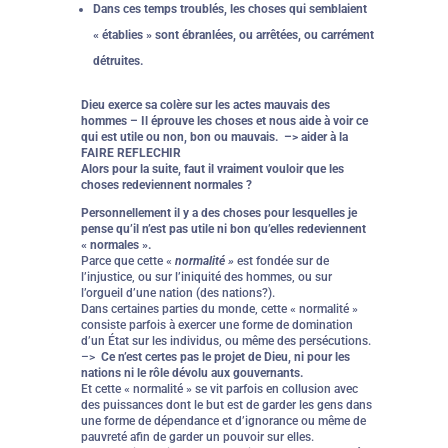
Dans ces temps troublés, les choses qui semblaient
« établies » sont ébranlées, ou arrêtées, ou carrément
détruites.
Dieu exerce sa colère sur les actes mauvais des
hommes – Il éprouve les choses et nous aide à voir ce
qui est utile ou non, bon ou mauvais. –> aider à la
FAIRE REFLECHIR
Alors pour la suite, faut il vraiment vouloir que les
choses redeviennent normales ?
Personnellement il y a des choses pour lesquelles je
pense qu’il n’est pas utile ni bon qu’elles redeviennent
« normales ».
Parce que cette «
normalité »
est fondée sur de
l’injustice, ou sur l’iniquité des hommes, ou sur
l’orgueil d’une nation (des nations?).
Dans certaines parties du monde, cette « normalité »
consiste parfois à exercer une forme de domination
d’un État sur les individus, ou même des persécutions.
–>
Ce n’est certes pas le projet de Dieu, ni pour les
nations ni le rôle dévolu aux gouvernants.
Et cette « normalité » se vit parfois en collusion avec
des puissances dont le but est de garder les gens dans
une forme de dépendance et d’ignorance ou même de
pauvreté afin de garder un pouvoir sur elles.