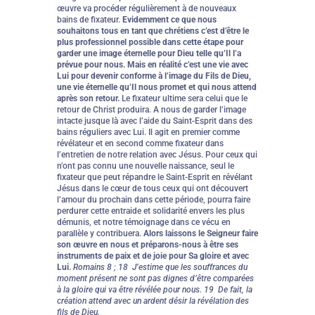
œuvre va procéder régulièrement à de nouveaux
bains de fixateur.
Evidemment ce que nous
souhaitons tous en tant que chrétiens c’est d’être le
plus professionnel possible dans cette étape pour
garder une image éternelle pour Dieu telle qu’Il l’a
prévue pour nous. Mais en réalité c’est une vie avec
Lui pour devenir conforme à l’image du Fils de Dieu,
une vie éternelle qu’Il nous promet et qui nous attend
après son retour.
Le fixateur ultime sera celui que le
retour de Christ produira. A nous de garder l’image
intacte jusque là avec l’aide du Saint-Esprit dans des
bains réguliers avec Lui. Il agit en premier comme
révélateur et en second comme fixateur dans
l’entretien de notre relation avec Jésus. Pour ceux qui
n’ont pas connu une nouvelle naissance, seul le
fixateur que peut répandre le Saint-Esprit en révélant
Jésus dans le cœur de tous ceux qui ont découvert
l’amour du prochain dans cette période, pourra faire
perdurer cette entraide et solidarité envers les plus
démunis, et notre témoignage dans ce vécu en
parallèle y contribuera.
Alors laissons le Seigneur faire
son œuvre en nous et préparons-nous à être ses
instruments de paix et de joie pour Sa gloire et avec
Lui.
Romains 8 ; 18 J’estime que les souffrances du
moment présent ne sont pas dignes d’être comparées
à la gloire qui va être révélée pour nous. 19 De fait, la
création attend avec un ardent désir la révélation des
fils de Dieu.