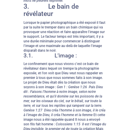
mots ne peuvent exprimer.
3. Le bain de
révélateur
Lorsque le papier photographique a été exposé il faut
par la suite le tremper dans un bain chimique qui va
provoquer une réaction et faire apparaître l’image sur
le support. Le facteur temps est très important, il y a
une durée minimale pour commencer à distinguer
l’image et une maximale au-delà de laquelle l’image
disparaît dans le noir.
3.1. L’image :
Le confinement que nous vivons c’est ce bain de
révélateur dans lequel on trempe la photographie
exposée, et l’on voit que Dieu veut nous rappeler en
premier à tous que nous sommes faits à son image.
Le projet de Dieu était dès la création que nous
soyons à son image :
Gen 1 : Genèse 1:26 Puis Dieu
dit : Faisons l’homme à notre image, selon notre
ressemblance, et qu’il domine sur les poissons de la
mer, sur les oiseaux du ciel, sur le bétail, sur toute la
terre, et sur tous les reptiles qui rampent sur la terre.
Genèse 1:27 Dieu créa l’homme à son image, il le créa
à l’image de Dieu, il créa l’homme et la femme
Et cette
image nous a été rappelée quand Il nous a envoyé
son fils fait homme :
Colossiens 1:15 Il est l’image du
Dieu invisible, le premier-né de toute la création
Mais