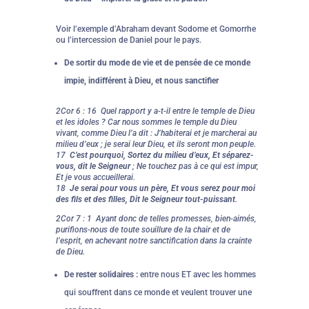
Voir l’exemple d’Abraham devant Sodome et Gomorrhe
ou l’intercession de Daniel pour le pays.
De sortir du mode de vie et de pensée de ce monde
impie, indifférent à Dieu, et nous sanctifier
2Cor 6 : 16 Quel rapport y a-t-il entre le temple de Dieu
et les idoles ? Car nous sommes le temple du Dieu
vivant, comme Dieu l’a dit : J’habiterai et je marcherai au
milieu d’eux ; je serai leur Dieu, et ils seront mon peuple.
17
C’est pourquoi, Sortez du milieu d’eux, Et séparez-
vous, dit le Seigneur
; Ne touchez pas à ce qui est impur,
Et je vous accueillerai.
18
Je serai pour vous un père, Et vous serez pour moi
des fils et des filles, Dit le Seigneur tout-puissant
.
2Cor 7 : 1 Ayant donc de telles promesses, bien-aimés,
purifions-nous de toute souillure de la chair et de
l’esprit, en achevant notre sanctification dans la crainte
de Dieu.
De rester solidaires :
entre nous ET avec les hommes
qui souffrent dans ce monde et veulent trouver une