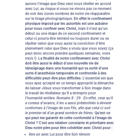
aurons l’image que Dieu veut nous révéler en accord
avec Lui, au risque si nous ne vivons pas ce moment
de voir des zones sombres de notre vie réapparaître
sur le tirage photographique.
En effet le confinement
physique imposé par les autorités est une aubaine
pour nous confiner avec Christ,
mais il n’est qu’un
début ou une étape de ce second confinement et
celui-ci pourra être terminé ou toujours durer ou se
répéter selon que vous aurez la conviction d’être
pleinement celui que Dieu a voulu que vous soyez (ça
peut donc encore prendre quelques semaines, voire
mois !).
La finalité de notre confinement avec Christ
doit être aussi le début d’une nouvelle vie de
témoignage dans une humanité qui va sortir d’une
sorte d’anesthésie temporaire et confrontée à des
difficultés peut-être plus difficiles.
L’essentiel est que
vous ayez accepté en ce temps approprié la démarche
de laisser Jésus vous transformer à Son image dans
le travail de révélateur qu’Il a entrepris pour
l’humanité entière.
Romains 8 : 29 En effet, ceux qu’il
a connus d’avance, il les a aussi prédestinés à devenir
conformes à l’image de son Fils, afin que celui-ci soit
le premier-né d’un grand nombre de frères.
Qu’est-ce
qui peut me garantir de cette conformité à l’image de
Christ ? C’est une relation constante et prioritaire avec
Dieu notre père pour être cohéritier avec Christ pour :
être un avec Lui pour être Son témoin