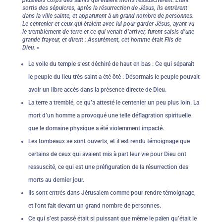
plusieurs corps des saints qui étaient morts ressuscitèrent. Etant
sortis des sépulcres, après la résurrection de Jésus, ils entrèrent
dans la ville sainte, et apparurent à un grand nombre de personnes.
Le centenier et ceux qui étaient avec lui pour garder Jésus, ayant vu
le tremblement de terre et ce qui venait d’arriver, furent saisis d’une
grande frayeur, et dirent : Assurément, cet homme était Fils de
Dieu.
»
Le voile du temple s’est déchiré de haut en bas : Ce qui séparait
le peuple du lieu très saint a été ôté : Désormais le peuple pouvait
avoir un libre accès dans la présence directe de Dieu.
La terre a tremblé, ce qu’a attesté le centenier un peu plus loin. La
mort d’un homme a provoqué une telle déflagration spirituelle
que le domaine physique a été violemment impacté.
Les tombeaux se sont ouverts, et il est rendu témoignage que
certains de ceux qui avaient mis à part leur vie pour Dieu ont
ressuscité, ce qui est une préfiguration de la résurrection des
morts au dernier jour.
Ils sont entrés dans Jérusalem comme pour rendre témoignage,
et l’ont fait devant un grand nombre de personnes.
Ce qui s’est passé était si puissant que même le païen qu’était le