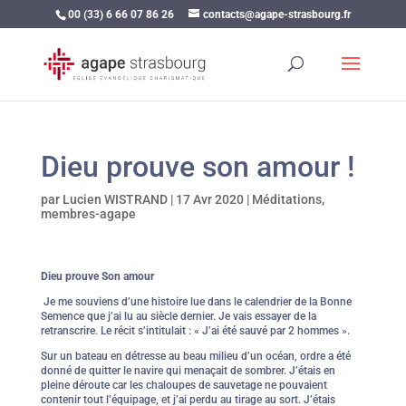
00 (33) 6 66 07 86 26
contacts@agape-strasbourg.fr
Dieu prouve son amour !
par
Lucien WISTRAND
|
17 Avr 2020
|
Méditations
,
membres-agape
Dieu prouve Son amour
Je me souviens d’une histoire lue dans le calendrier de la Bonne
Semence que j’ai lu au siècle dernier. Je vais essayer de la
retranscrire. Le récit s’intitulait : « J’ai été sauvé par 2 hommes ».
Sur un bateau en détresse au beau milieu d’un océan, ordre a été
donné de quitter le navire qui menaçait de sombrer. J’étais en
pleine déroute car les chaloupes de sauvetage ne pouvaient
contenir tout l’équipage, et j’ai perdu au tirage au sort. J’étais