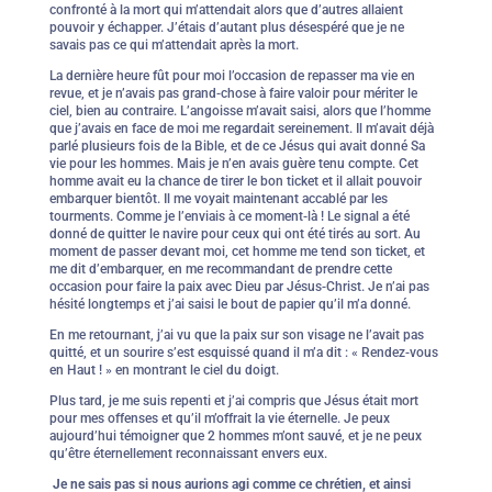
confronté à la mort qui m’attendait alors que d’autres allaient
pouvoir y échapper. J’étais d’autant plus désespéré que je ne
savais pas ce qui m’attendait après la mort.
La dernière heure fût pour moi l’occasion de repasser ma vie en
revue, et je n’avais pas grand-chose à faire valoir pour mériter le
ciel, bien au contraire. L’angoisse m’avait saisi, alors que l’homme
que j’avais en face de moi me regardait sereinement. Il m’avait déjà
parlé plusieurs fois de la Bible, et de ce Jésus qui avait donné Sa
vie pour les hommes. Mais je n’en avais guère tenu compte. Cet
homme avait eu la chance de tirer le bon ticket et il allait pouvoir
embarquer bientôt. Il me voyait maintenant accablé par les
tourments. Comme je l’enviais à ce moment-là ! Le signal a été
donné de quitter le navire pour ceux qui ont été tirés au sort. Au
moment de passer devant moi, cet homme me tend son ticket, et
me dit d’embarquer, en me recommandant de prendre cette
occasion pour faire la paix avec Dieu par Jésus-Christ. Je n’ai pas
hésité longtemps et j’ai saisi le bout de papier qu’il m’a donné.
En me retournant, j’ai vu que la paix sur son visage ne l’avait pas
quitté, et un sourire s’est esquissé quand il m’a dit : « Rendez-vous
en Haut ! » en montrant le ciel du doigt.
Plus tard, je me suis repenti et j’ai compris que Jésus était mort
pour mes offenses et qu’il m’offrait la vie éternelle. Je peux
aujourd’hui témoigner que 2 hommes m’ont sauvé, et je ne peux
qu’être éternellement reconnaissant envers eux.
Je ne sais pas si nous aurions agi comme ce chrétien, et ainsi