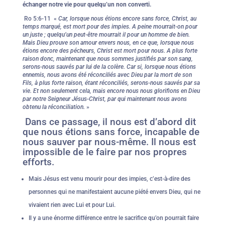
échanger notre vie pour quelqu’un non converti.
Ro 5:6-11 «
Car, lorsque nous étions encore sans force, Christ, au
temps marqué, est mort pour des impies. A peine mourrait-on pour
un juste ; quelqu’un peut-être mourrait il pour un homme de bien.
Mais Dieu prouve son amour envers nous, en ce que, lorsque nous
étions encore des pécheurs, Christ est mort pour nous. A plus forte
raison donc, maintenant que nous sommes justifiés par son sang,
serons-nous sauvés par lui de la colère. Car si, lorsque nous étions
ennemis, nous avons été réconciliés avec Dieu par la mort de son
Fils, à plus forte raison, étant réconciliés, serons-nous sauvés par sa
vie. Et non seulement cela, mais encore nous nous glorifions en Dieu
par notre Seigneur Jésus-Christ, par qui maintenant nous avons
obtenu la réconciliation.
»
Dans ce passage, il nous est d’abord dit
que nous étions sans force, incapable de
nous sauver par nous-même. Il nous est
impossible de le faire par nos propres
efforts.
Mais Jésus est venu mourir pour des impies, c’est-à-dire des
personnes qui ne manifestaient aucune piété envers Dieu, qui ne
vivaient rien avec Lui et pour Lui.
Il y a une énorme différence entre le sacrifice qu’on pourrait faire