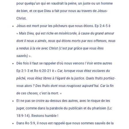
pour quelqu’un qui en vaudrait la peine, un juste ou un homme
de bien, et ce que Dieu a fait pour nous au travers de Jésus-
Christ.
Jésus est mort pour les pêcheurs que nous étions. Ep 2:4-5 è
«
Mais Dieu, qui est riche en miséricorde, à cause du grand amour
dont il nous a aimés, nous qui étions morts par nos offenses, nous
a rendus à la vie avec Christ (c’est par grâce que vous êtes
sauvés)
».
Dès fois il faut se rappeler d’où nous venons ! Voir entre autres
Ep 2:1-3 et Ro 6:20-21 è «
Car, lorsque vous étiez esclaves du
péché, vous étiez libres à l’égard de la justice. Quels fruits portiez-
vous alors ? Des fruits dont vous rougissez aujourd’hui. Car la fin
de ces choses, c’est la mort.
»
Et ne pas se croire au-dessus des autres, avec le risque de les
juger, comme dans la parabole du publicain et du pharisien (Lc
18:9-14). Restons humble !
Dans Ro 5:9, il nous est rappelé que nous sommes sauvés de la