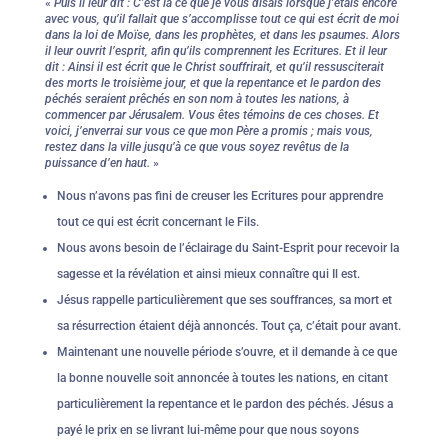
«
Puis il leur dit : C’est là ce que je vous disais lorsque j’étais encore
avec vous, qu’il fallait que s’accomplisse tout ce qui est écrit de moi
dans la loi de Moïse, dans les prophètes, et dans les psaumes. Alors
il leur ouvrit l’esprit, afin qu’ils comprennent les Ecritures. Et il leur
dit : Ainsi il est écrit que le Christ souffrirait, et qu’il ressusciterait
des morts le troisième jour, et que la repentance et le pardon des
péchés seraient prêchés en son nom à toutes les nations, à
commencer par Jérusalem. Vous êtes témoins de ces choses. Et
voici, j’enverrai sur vous ce que mon Père a promis ; mais vous,
restez dans la ville jusqu’à ce que vous soyez revêtus de la
puissance d’en haut.
»
Nous n’avons pas fini de creuser les Ecritures pour apprendre
tout ce qui est écrit concernant le Fils.
Nous avons besoin de l’éclairage du Saint-Esprit pour recevoir la
sagesse et la révélation et ainsi mieux connaître qui Il est.
Jésus rappelle particulièrement que ses souffrances, sa mort et
sa résurrection étaient déjà annoncés. Tout ça, c’était pour avant.
Maintenant une nouvelle période s’ouvre, et il demande à ce que
la bonne nouvelle soit annoncée à toutes les nations, en citant
particulièrement la repentance et le pardon des péchés. Jésus a
payé le prix en se livrant lui-même pour que nous soyons