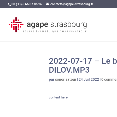
00 (33) 6 66 07 86 26
contacts@agape-strasbourg.fr
2022-07-17 – Le b
DILOV.MP3
par
sonorisateur
|
24 Juil 2022
|
0 commen
content here